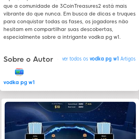
que a comunidade de 3CoinTreasures2 está mais
vibrante do que nunca. Em busca de dicas e truques
para conquistar todas as fases, os jogadores não
hesitam em compartilhar suas descobertas,
especialmente sobre a intrigante vodka pg w1.
Sobre o Autor
ver todos os
vodka pg w1
Artigos
vodka pg w1