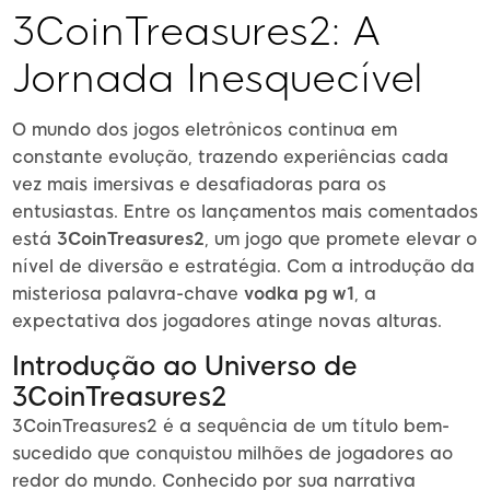
3CoinTreasures2: A
Jornada Inesquecível
O mundo dos jogos eletrônicos continua em
constante evolução, trazendo experiências cada
vez mais imersivas e desafiadoras para os
entusiastas. Entre os lançamentos mais comentados
está
3CoinTreasures2
, um jogo que promete elevar o
nível de diversão e estratégia. Com a introdução da
misteriosa palavra-chave
vodka pg w1
, a
expectativa dos jogadores atinge novas alturas.
Introdução ao Universo de
3CoinTreasures2
3CoinTreasures2 é a sequência de um título bem-
sucedido que conquistou milhões de jogadores ao
redor do mundo. Conhecido por sua narrativa