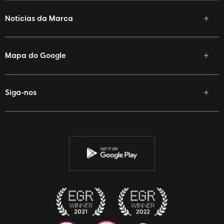
Notícias da Marca
Mapa do Google
Siga-nos
Facebook
Twitter
YouTube
Instagram
Discord
Twitch
Reddit