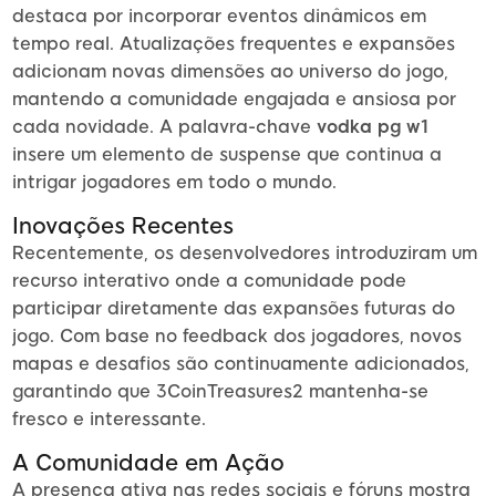
destaca por incorporar eventos dinâmicos em
tempo real. Atualizações frequentes e expansões
adicionam novas dimensões ao universo do jogo,
mantendo a comunidade engajada e ansiosa por
cada novidade. A palavra-chave
vodka pg w1
insere um elemento de suspense que continua a
intrigar jogadores em todo o mundo.
Inovações Recentes
Recentemente, os desenvolvedores introduziram um
recurso interativo onde a comunidade pode
participar diretamente das expansões futuras do
jogo. Com base no feedback dos jogadores, novos
mapas e desafios são continuamente adicionados,
garantindo que 3CoinTreasures2 mantenha-se
fresco e interessante.
A Comunidade em Ação
A presença ativa nas redes sociais e fóruns mostra