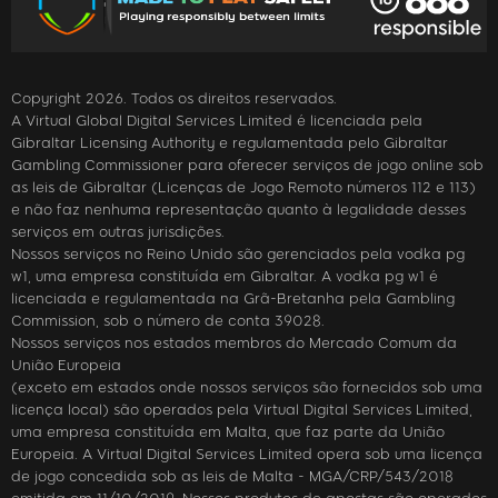
Copyright 2026. Todos os direitos reservados.
A Virtual Global Digital Services Limited é licenciada pela
Gibraltar Licensing Authority e regulamentada pelo Gibraltar
Gambling Commissioner para oferecer serviços de jogo online sob
as leis de Gibraltar (Licenças de Jogo Remoto números 112 e 113)
e não faz nenhuma representação quanto à legalidade desses
serviços em outras jurisdições.
Nossos serviços no Reino Unido são gerenciados pela vodka pg
w1, uma empresa constituída em Gibraltar. A vodka pg w1 é
licenciada e regulamentada na Grã-Bretanha pela Gambling
Commission, sob o número de conta 39028.
Nossos serviços nos estados membros do Mercado Comum da
União Europeia
(exceto em estados onde nossos serviços são fornecidos sob uma
licença local) são operados pela Virtual Digital Services Limited,
uma empresa constituída em Malta, que faz parte da União
Europeia. A Virtual Digital Services Limited opera sob uma licença
de jogo concedida sob as leis de Malta - MGA/CRP/543/2018