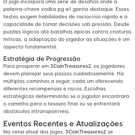
O jogo incorpora uma série de desafios onde a
palavra-chave vodka pg w1 ganha destaque. Esses
testes exigem habilidades de raciocínio rápido e a
capacidade de tomar decisões sob pressão. Desde
puzzles lógicos até batalhas épicas contra criaturas
míticas, a adaptação do jogador às situações é um
aspecto fundamental.
Estratégia de Progressão
Para prosperar em
3CoinTreasures2
, os jogadores
devem planejar seus passos cuidadosamente. Há
múltiplos caminhos a seguir, cada um oferecendo
diferentes recompensas e riscos. Escolhas
estratégicas determinarão se o jogador encontrará
o caminho para o tesouro final ou se enfrentará
obstáculos intransponíveis.
Eventos Recentes e Atualizações
Na cena atual dos jogos,
3CoinTreasures2
se