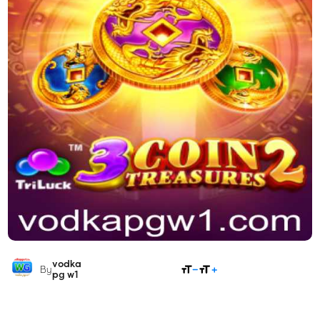
vodka
COMPARTILHAR
By
pg w1