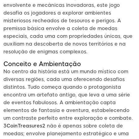
envolvente e mecânicas inovadoras, este jogo
desafia os jogadores a explorar ambientes
misteriosos recheados de tesouros e perigos. A
premissa básica envolve a coleta de moedas
especiais, cada uma com propriedades únicas, que
auxiliam na descoberta de novos territórios e na
resolução de enigmas complexos.
Conceito e Ambientação
No centro da história está um mundo místico com
diversas regiões, cada uma oferecendo desafios
distintos. Tudo começa quando o protagonista
encontra um artefato antigo, que leva a uma série
de eventos fabulosos. A ambientação capta
elementos de fantasia e aventura, estabelecendo
um contraste perfeito entre exploração e combate.
3CoinTreasures2
não é apenas sobre coleta de
moedas; envolve planejamento estratégico e uma