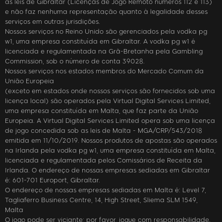
as leis de Gibraltar (Licenças de Jogo Remoto números 112 e 113)
e não faz nenhuma representação quanto à legalidade desses
serviços em outras jurisdições.
Nossos serviços no Reino Unido são gerenciados pela vodka pg
w1, uma empresa constituída em Gibraltar. A vodka pg w1 é
licenciada e regulamentada na Grã-Bretanha pela Gambling
Commission, sob o número de conta 39028.
Nossos serviços nos estados membros do Mercado Comum da
União Europeia
(exceto em estados onde nossos serviços são fornecidos sob uma
licença local) são operados pela Virtual Digital Services Limited,
uma empresa constituída em Malta, que faz parte da União
Europeia. A Virtual Digital Services Limited opera sob uma licença
de jogo concedida sob as leis de Malta - MGA/CRP/543/2018
emitida em 11/10/2019. Nossos produtos de apostas são operados
na Irlanda pela vodka pg w1, uma empresa constituída em Malta,
licenciada e regulamentada pelos Comissários de Receita da
Irlanda. O endereço de nossas empresas sediadas em Gibraltar
é: 601-701 Europort, Gibraltar.
O endereço de nossas empresas sediadas em Malta é: Level 7,
Tagliaferro Business Centre, 14, High Street, Sliema SLM 1549,
Malta
O jogo pode ser viciante; por favor, jogue com responsabilidade.