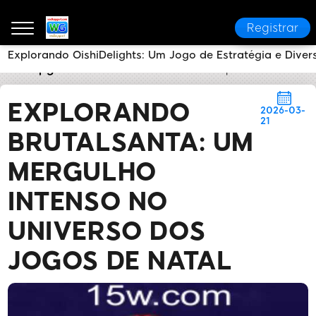
Registrar
Explorando OishiDelights: Um Jogo de Estratégia e Diver
vodka pg w1
Notícias da Marca
Explorando Brutal
EXPLORANDO
2026-03-
21
BRUTALSANTA: UM
MERGULHO
INTENSO NO
UNIVERSO DOS
JOGOS DE NATAL