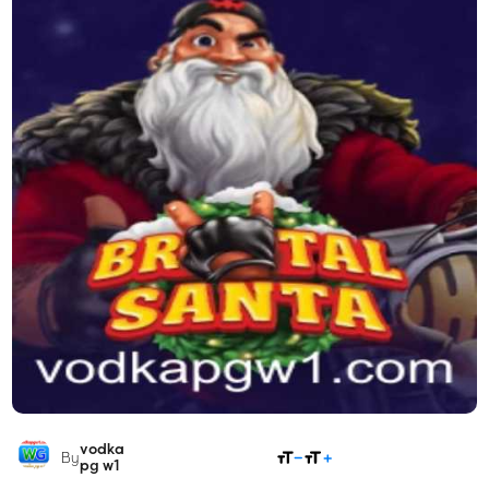
vodka
COMPARTILHAR
By
pg w1