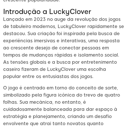
Introdução a LuckyClover
Lançado em 2023 no auge da revolução dos jogos
de tabuleiro modernos, LuckyClover rapidamente se
destacou. Sua criação foi inspirada pela busca de
experiências imersivas e interativas, uma resposta
ao crescente desejo de conectar pessoas em
tempos de mudanças rápidas e isolamento social.
As tensões globais e a busca por entretenimento
caseiro fizeram de LuckyClover uma escolha
popular entre os entusiastas dos jogos.
O jogo é centrado em torno do conceito de sorte,
simbolizado pela figura icônica do trevo de quatro
folhas. Sua mecânica, no entanto, é
cuidadosamente balanceada para dar espaço à
estratégia e planejamento, criando um desafio
envolvente que atrai tanto novatos quanto