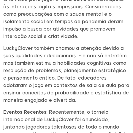
às interações digitais impessoais. Considerações
como preocupações com a saúde mental e o
isolamento social em tempos de pandemia deram
impulso à busca por atividades que promovem
interação social e criatividade.
LuckyClover também chamou a atenção devido a
suas qualidades educacionais. Ele não só entretém,
mas também estimula habilidades cognitivas como
resolução de problemas, planejamento estratégico
e pensamento crítico. De fato, educadores
adotaram o jogo em contextos de sala de aula para
ensinar conceitos de probabilidade e estatística de
maneira engajada e divertida.
Eventos Recentes:
Recentemente, o torneio
internacional de LuckyClover foi anunciado,
juntando jogadores talentosos de todo o mundo