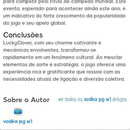
para competir pelo título de campeão mundial. Este
evento, esperado para acontecer ainda este ano, é
um indicativo do forte crescimento da popularidade
do jogo e seu apelo global.
Conclusões
LuckyClover, com seu charme cativante e
mecânicas envolventes, transformou-se
rapidamente em um fenômeno cultural. Ao mesclar
elementos de sorte e estratégia, o jogo oferece uma
experiência rica e gratificante que ressoa com as
necessidades atuais de ligação e diversão coletiva.
Sobre o Autor
ver todos os
vodka pg w1
Artigos
vodka pg w1