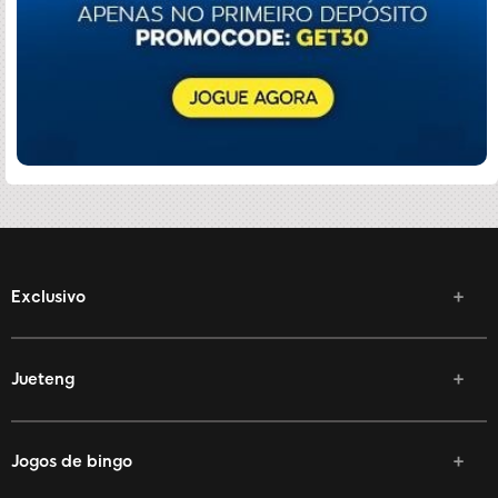
Exclusivo
Jueteng
Jogos de bingo