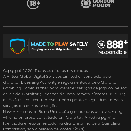
Copyright 2026. Todos os direitos reservados.
A Virtual Global Digital Services Limited é licenciada pela
Gibraltar Licensing Authority e regulamentada pelo Gibraltar
Gambling Commissioner para oferecer serviços de jogo online sob
as leis de Gibraltar (Licenças de Jogo Remoto números 112 e 113)
e não faz nenhuma representação quanto à legalidade desses
serviços em outras jurisdições.
Nossos serviços no Reino Unido são gerenciados pela vodka pg
w1, uma empresa constituída em Gibraltar. A vodka pg w1 é
licenciada e regulamentada na Grã-Bretanha pela Gambling
Commission, sob o número de conta 39028.