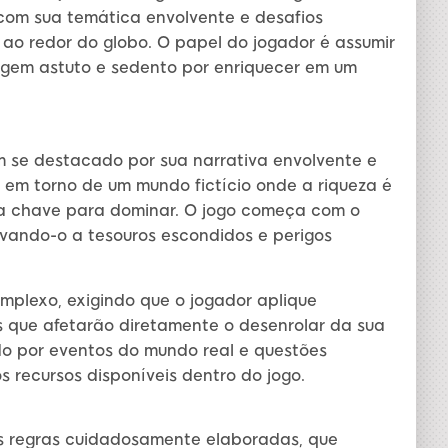
, com sua temática envolvente e desafios
 ao redor do globo. O papel do jogador é assumir
em astuto e sedento por enriquecer em um
se destacado por sua narrativa envolvente e
 em torno de um mundo fictício onde a riqueza é
 a chave para dominar. O jogo começa com o
vando-o a tesouros escondidos e perigos
mplexo, exigindo que o jogador aplique
s que afetarão diretamente o desenrolar da sua
do por eventos do mundo real e questões
s recursos disponíveis dentro do jogo.
 regras cuidadosamente elaboradas, que