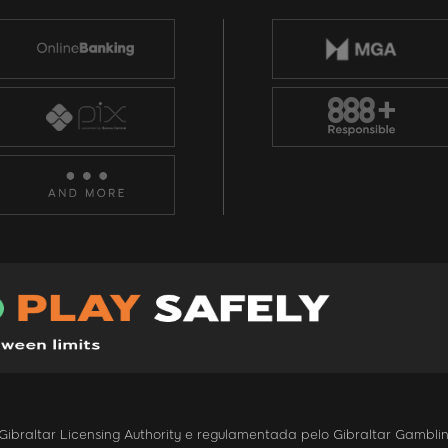
la Gibraltar Licensing Authority e regulamentada pelo Gibraltar Gambl