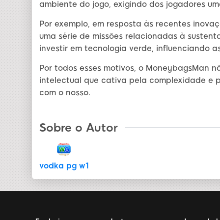
ambiente do jogo, exigindo dos jogadores u
Por exemplo, em resposta às recentes inovaçõ
uma série de missões relacionadas à sustent
investir em tecnologia verde, influenciando as
Por todos esses motivos, o MoneybagsMan n
intelectual que cativa pela complexidade e
com o nosso.
Sobre o Autor
vodka pg w1