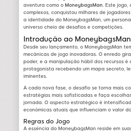
aventura como o
MoneybagsMan
. Este jogo
complexos, conquistou milhares de jogadores
a identidade do MoneybagsMan, um personag
universo cheio de desafios e competições.
Introdução ao MoneybagsMan
Desde seu lançamento, o MoneybagsMan tem 
mecânicas de jogo inovadoras. O enredo gira
poder, e a manipulação hábil dos recursos é
protagonista recebendo um mapa secreto, le
iminentes.
A cada nova fase, o desafio se torna mais co
estratégias mais sofisticadas e faça escolha
jornada. O aspecto estratégico é intensifica
econômicas atuais que influenciam o valor do
Regras do Jogo
A essência do MoneybagsMan reside em suas