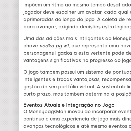
impõem um ritmo ao mesmo tempo desafiador 
jogador deve escolher um avatar, cada qual
aprimoradas ao longo do jogo. A coleta de re
para avançar, exigindo decisões estratégicas
Uma das adições mais intrigantes ao Moneyb
chave
vodka pg w1
, que representa uma nova
personagens ligados a esta vertente pode de
vantagens significativas no progresso do jogo
O jogo também possui um sistema de pontuaç
inteligentes e trocas vantajosas, recompen
gestão de seu portfólio virtual. A sustentab
curto prazo, mas também determina a posição
Eventos Atuais e Integração no Jogo
O MoneybagsMan inovou ao incorporar evento
contínuo e uma experiência de jogo mais di
avanços tecnológicos e até mesmo eventos c