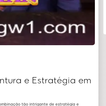
COMPARTILHAR
tura e Estratégia em
mbinação tão intrigante de estratégia e