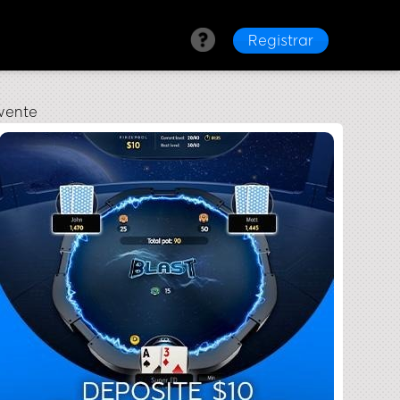
Registrar
vente