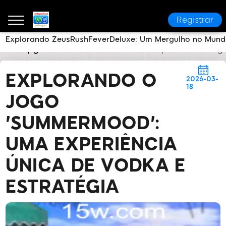
Registrar
Explorando ZeusRushFeverDeluxe: Um Mergulho no Mund
vodka pg w1
Notícias da Marca
Explorando o Jog
EXPLORANDO O
2026-03-
18
JOGO
'SUMMERMOOD':
UMA EXPERIÊNCIA
ÚNICA DE VODKA E
ESTRATÉGIA