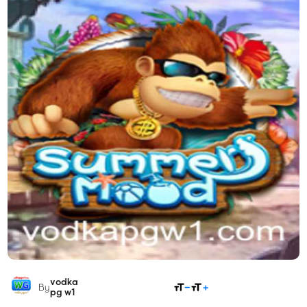
vodka
COMPARTILHAR
By
pg w1