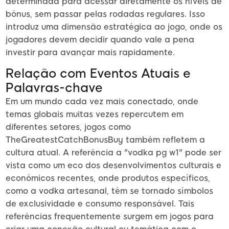
determinada para acessar diretamente os níveis de
bônus, sem passar pelas rodadas regulares. Isso
introduz uma dimensão estratégica ao jogo, onde os
jogadores devem decidir quando vale a pena
investir para avançar mais rapidamente.
Relação com Eventos Atuais e
Palavras-chave
Em um mundo cada vez mais conectado, onde
temas globais muitas vezes repercutem em
diferentes setores, jogos como
TheGreatestCatchBonusBuy também refletem a
cultura atual. A referência a "vodka pg w1" pode ser
vista como um eco dos desenvolvimentos culturais e
econômicos recentes, onde produtos específicos,
como a vodka artesanal, têm se tornado símbolos
de exclusividade e consumo responsável. Tais
referências frequentemente surgem em jogos para