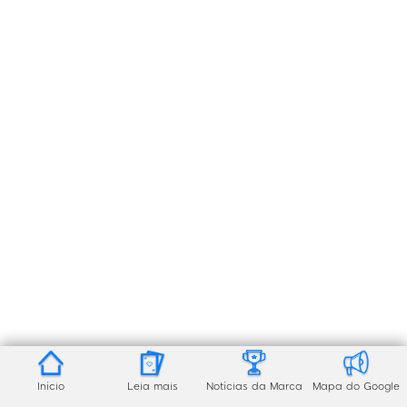
Início
Leia mais
Notícias da Marca
Mapa do Google