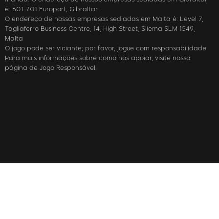
é: 601-701 Europort, Gibraltar.
O endereço de nossas empresas sediadas em Malta é: Level 7,
Tagliaferro Business Centre, 14, High Street, Sliema SLM 1549,
Malta
O jogo pode ser viciante; por favor, jogue com responsabilidade.
Para mais informações sobre como nos apoiar, visite nossa
página de Jogo Responsável.