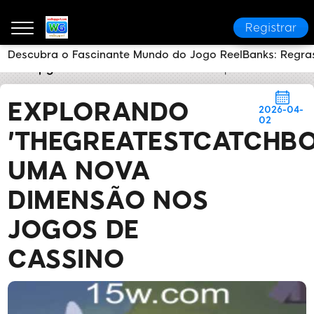
Registrar
Descubra o Fascinante Mundo do Jogo ReelBanks: Regras,
vodka pg w1
Notícias da Marca
Explorando 'TheG
EXPLORANDO
2026-04-
02
'THEGREATESTCATCHBO
UMA NOVA
DIMENSÃO NOS
JOGOS DE
CASSINO