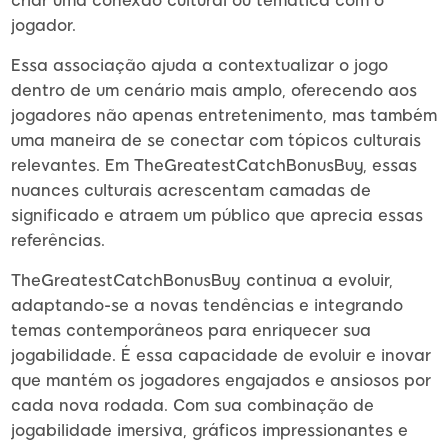
criar uma conexão cultural ou temática com o
jogador.
Essa associação ajuda a contextualizar o jogo
dentro de um cenário mais amplo, oferecendo aos
jogadores não apenas entretenimento, mas também
uma maneira de se conectar com tópicos culturais
relevantes. Em TheGreatestCatchBonusBuy, essas
nuances culturais acrescentam camadas de
significado e atraem um público que aprecia essas
referências.
TheGreatestCatchBonusBuy continua a evoluir,
adaptando-se a novas tendências e integrando
temas contemporâneos para enriquecer sua
jogabilidade. É essa capacidade de evoluir e inovar
que mantém os jogadores engajados e ansiosos por
cada nova rodada. Com sua combinação de
jogabilidade imersiva, gráficos impressionantes e